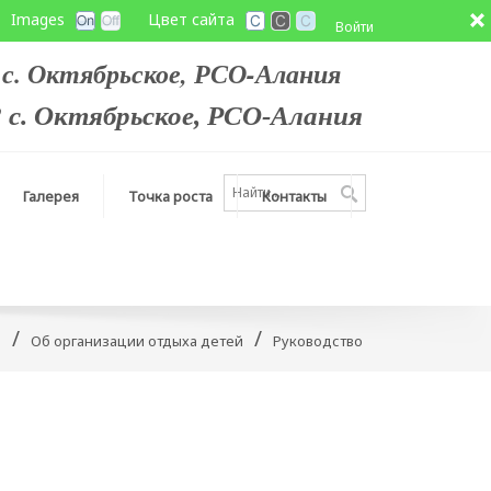
Images
Цвет сайта
Войти
. Октябрьское,
РСО-Алания
. Октябрьское,
РСО-Алания
Галерея
Точка роста
Контакты
/
/
Д
Об организации отдыха детей
Руководство